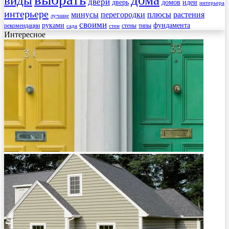
дома
виды
двери
дверь
домов
идеи
интерьера
интерьере
минусы
перегородки
плюсы
растения
лучшие
своими
руками
фундамента
рекомендации
стены
типы
сада
стен
Интересное