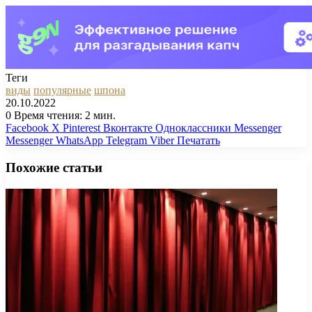
Теги
виды
популярные
шпона
20.10.2022
0
Время чтения: 2 мин.
Facebook
X
Pinterest
Вконтакте
Одноклассники
Messenger
Messenger
WhatsApp
Telegram
Viber
Печатать
Похожие статьи