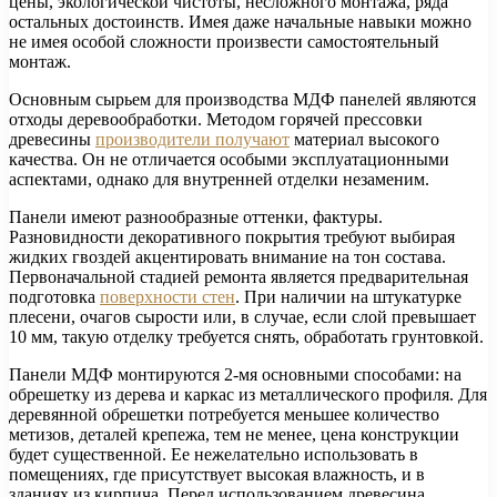
цены, экологической чистоты, несложного монтажа, ряда
остальных достоинств. Имея даже начальные навыки можно
не имея особой сложности произвести самостоятельный
монтаж.
Основным сырьем для производства МДФ панелей являются
отходы деревообработки. Методом горячей прессовки
древесины
производители получают
материал высокого
качества. Он не отличается особыми эксплуатационными
аспектами, однако для внутренней отделки незаменим.
Панели имеют разнообразные оттенки, фактуры.
Разновидности декоративного покрытия требуют выбирая
жидких гвоздей акцентировать внимание на тон состава.
Первоначальной стадией ремонта является предварительная
подготовка
поверхности стен
. При наличии на штукатурке
плесени, очагов сырости или, в случае, если слой превышает
10 мм, такую отделку требуется снять, обработать грунтовкой.
Панели МДФ монтируются 2-мя основными способами: на
обрешетку из дерева и каркас из металлического профиля. Для
деревянной обрешетки потребуется меньшее количество
метизов, деталей крепежа, тем не менее, цена конструкции
будет существенной. Ее нежелательно использовать в
помещениях, где присутствует высокая влажность, и в
зданиях из кирпича. Перед использованием древесина