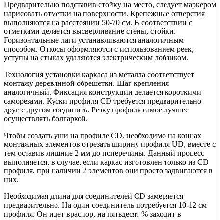
Предварительно подставив стойку на место, следует маркером
нарисовать отметки на поверхности. Крепежные отверстия
выполняются на расстоянии 50-70 см. В соответствии с
отметками делается высверливание стены, стойки.
Горизонтальные лаги устанавливаются аналогичным
способом. Откосы оформляются с использованием реек,
уступы на стыках удаляются электрическим лобзиком.
Технология установки каркаса из металла соответствует
монтажу деревянной обрешетки. Шаг крепления
аналогичный. Фиксация конструкции делается короткими
саморезами. Куски профиля CD требуется предварительно
друг с другом соединить. Резку профиля самое лучшее
осуществлять болгаркой.
Чтобы создать уши на профиле CD, необходимо на концах
монтажных элементов отрезать ширину профиля UD, вместе с
тем оставив лишние 2 мм до поперечины. Данный процесс
выполняется, в случае, если каркас изготовлен только из CD
профиля, при наличии 2 элементов они просто задвигаются в
них.
Необходимая длина для соединителей CD замеряется
предварительно. На один соединитель потребуется 10-12 см
профиля. Он идет враспор, на пятьдесят % заходит в