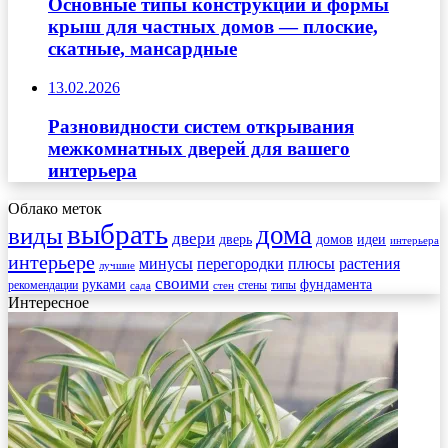
Основные типы конструкций и формы
крыш для частных домов — плоские,
скатные, мансардные
13.02.2026
Разновидности систем открывания
межкомнатных дверей для вашего
интерьера
Облако меток
выбрать
дома
виды
двери
дверь
домов
идеи
интерьера
интерьере
минусы
перегородки
плюсы
растения
лучшие
своими
руками
фундамента
рекомендации
стены
типы
сада
стен
Интересное