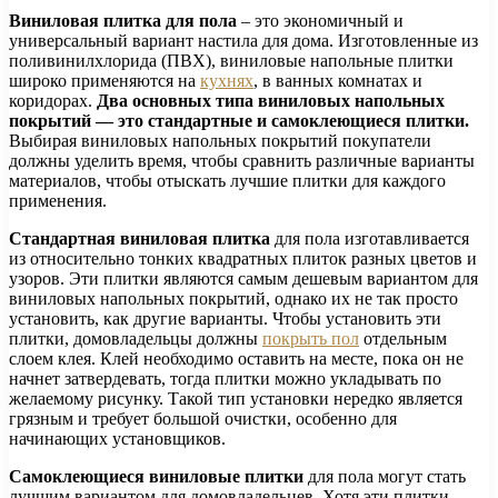
Виниловая плитка для пола
– это экономичный и
универсальный вариант настила для дома. Изготовленные из
поливинилхлорида (ПВХ), виниловые напольные плитки
широко применяются на
кухнях
, в ванных комнатах и
коридорах.
Два основных типа виниловых напольных
покрытий — это стандартные и самоклеющиеся плитки.
Выбирая виниловых напольных покрытий покупатели
должны уделить время, чтобы сравнить различные варианты
материалов, чтобы отыскать лучшие плитки для каждого
применения.
Стандартная виниловая плитка
для пола изготавливается
из относительно тонких квадратных плиток разных цветов и
узоров. Эти плитки являются самым дешевым вариантом для
виниловых напольных покрытий, однако их не так просто
установить, как другие варианты. Чтобы установить эти
плитки, домовладельцы должны
покрыть пол
отдельным
слоем клея. Клей необходимо оставить на месте, пока он не
начнет затвердевать, тогда плитки можно укладывать по
желаемому рисунку. Такой тип установки нередко является
грязным и требует большой очистки, особенно для
начинающих установщиков.
Самоклеющиеся виниловые плитки
для пола могут стать
лучшим вариантом для домовладельцев. Хотя эти плитки,