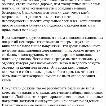
обычно, стоят немного дороже, чем стандартные виниловые
плитки, их легче устанавливать и создавать меньше
беспорядка. Самоклеющиеся плитки уже имеют клей,
встроенный в заднюю часть плитки, по этой причине нет
необходимости наносить отдельный слой клея. Установщики
просто снимают бумажную подложку с каждой плитки и
прижимают ее к полу.
В дополнение к двум основным типам виниловых напольных
покрытий некоторые изготовители теперь выпускают
виниловые напольные покрытия.
Эти доски напоминают
по длине традиционные деревянные
полы
, однако имеют ту
же базовую конструкцию, что и стандартные виниловые
плитки для полов. Доски пола нередко имеют специальную
отделку, которая дает возможность легко и недорого создать
отделку из камня или дерева. Эти доски как правило
включают в себя каналы вдоль любого края, так что настил
быть может зафиксирован вместе не имея использования
клеев.
Покупатели должны также рассмотреть различные типы
качества и варианты отделки, доступные выбирая виниловых
плиток. Любой из этих трех вариантов виниловых напольных
покрытий доступен с инкрустацией или печатной отделкой.
Инкрустированные модели имеют цвет или узоры,