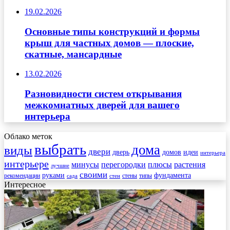
19.02.2026
Основные типы конструкций и формы
крыш для частных домов — плоские,
скатные, мансардные
13.02.2026
Разновидности систем открывания
межкомнатных дверей для вашего
интерьера
Облако меток
выбрать
дома
виды
двери
дверь
домов
идеи
интерьера
интерьере
минусы
перегородки
плюсы
растения
лучшие
своими
руками
фундамента
рекомендации
стены
типы
сада
стен
Интересное