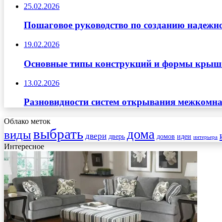
25.02.2026
Пошаговое руководство по созданию надежн
19.02.2026
Основные типы конструкций и формы крыш д
13.02.2026
Разновидности систем открывания межкомна
Облако меток
выбрать
дома
виды
двери
дверь
домов
идеи
интерьера
Интересное