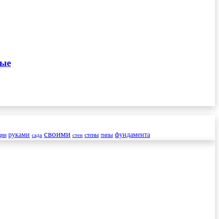
ные
своими
руками
фундамента
ции
стены
типы
сада
стен